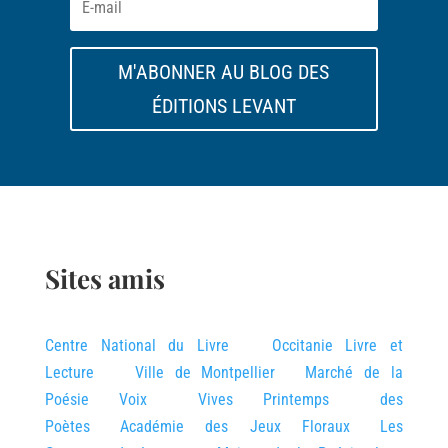
M'ABONNER AU BLOG DES
ÉDITIONS LEVANT
Sites amis
Centre National du Livre
Occitanie Livre et
Lecture
Ville de Montpellier
Marché de la
Poésie
Voix Vives
Printemps des
Poètes
Académie des Jeux Floraux
Les