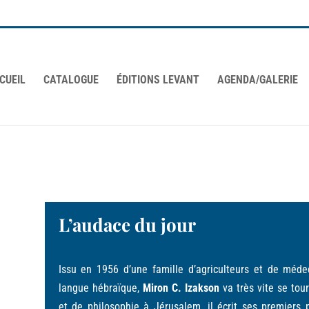
CUEIL
CATALOGUE
ÉDITIONS LEVANT
AGENDA/GALERIE
L’audace du jour
Issu en 1956 d’une famille d’agriculteurs et de méde
langue hébraïque,
Miron C. Izakson
va très vite se tour
et de philosophie à Jérusalem, il écrit ses premiers