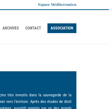
Espace Méditerranéen
ARCHIVES
CONTACT
ASSOCIATION
cins très investis dans la sauvegarde de la
ner vers l’écriture. Après des études de droit
 poèmes, aussitôt repérés par un des grands