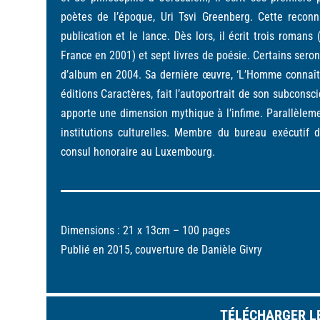
poètes de l’époque, Uri Tsvi Greenberg. Cette reconna
publication et le lance. Dès lors, il écrit trois roma
France en 2001) et sept livres de poésie. Certains ser
d’album en 2004. Sa dernière œuvre, ‘L’Homme connaît 
éditions Caractères, fait l’autoportrait de son subconsc
apporte une dimension mythique à l’infime. Parallèlemen
institutions culturelles. Membre du bureau exécutif d
consul honoraire au Luxembourg.
Dimensions : 21 x 13cm –
100 pages
Publié en 2015, c
ouverture
d
e
D
a
n
i
è
l
e
Gi
v
r
y
TÉLÉCHARGER L